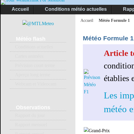
Accueil
Conditions météo actuelles
Rapp
Accueil
Météo Formule 1
Météo Formule 1
Météo
flash
Conditions actuelles
Article 
Cartes animées
conditio
Prévision court terme
Aperçu long terme
établies 
Webcam et Videocam
Les imp
météo e
Observations
Rapport du jour
Rapport mensuel
Rapport annuel