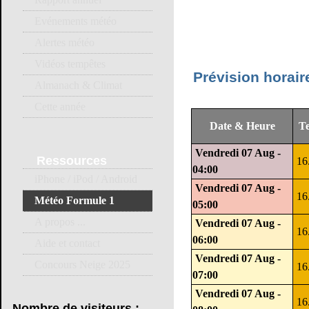
Evénements météo
Alertes météo
Vidéos tempêtes
Prévision horai
Almanach & Climat
Cette année
Date & Heure
T
Vendredi 07 Aug -
Ressources
16
04:00
iPhone / iPod / Android
Vendredi 07 Aug -
16
Météo Formule 1
05:00
A propos ...
Vendredi 07 Aug -
16
06:00
Aide et contact
Vendredi 07 Aug -
Concours Neige 2025
16
07:00
Vendredi 07 Aug -
16
Nombre
de visiteurs :