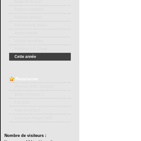
Rapport du jour
Rapport mensuel
Rapport annuel
Evénements météo
Alertes météo
Vidéos tempêtes
Almanach & Climat
Cette année
Ressources
iPhone / iPod / Android
Météo Formule 1
A propos ...
Aide et contact
Concours Neige 2025
Nombre
de visiteurs :