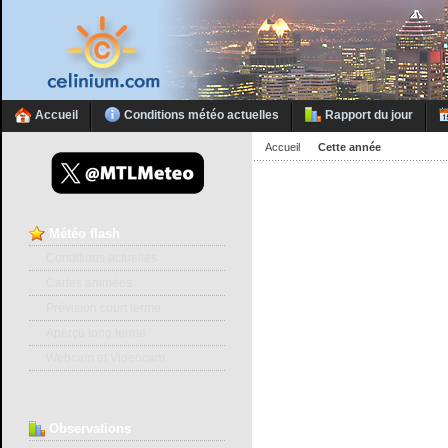
Accueil
Conditions météo actuelles
Rapport du jour
Accueil
Cette année
Météo
flash
Conditions actuelles
Cartes animées
Prévision court terme
Aperçu long terme
Webcam et Videocam
Observations