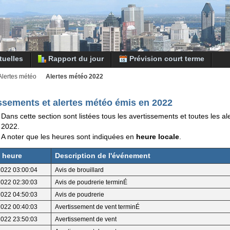
tuelles
Rapport du jour
Prévision court terme
Alertes météo
Alertes météo 2022
ssements et alertes météo émis en 2022
Dans cette section sont listées tous les avertissements et toutes les a
2022.
A noter que les heures sont indiquées en
heure locale
.
t heure
Description de l'événement
2022 03:00:04
Avis de brouillard
2022 02:30:03
Avis de poudrerie terminÉ
2022 04:50:03
Avis de poudrerie
2022 00:40:03
Avertissement de vent terminÉ
2022 23:50:03
Avertissement de vent