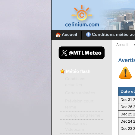
Accueil
Conditions météo ac
Accueil
Averti
Météo
flash
Conditions
actuelles
Date e
Cartes animées
Dec 31 
Prévision court
terme
Dec 26 
Dec 25 
Aperçu long terme
Dec 24 
Webcam et
Dec 23 
Videocam