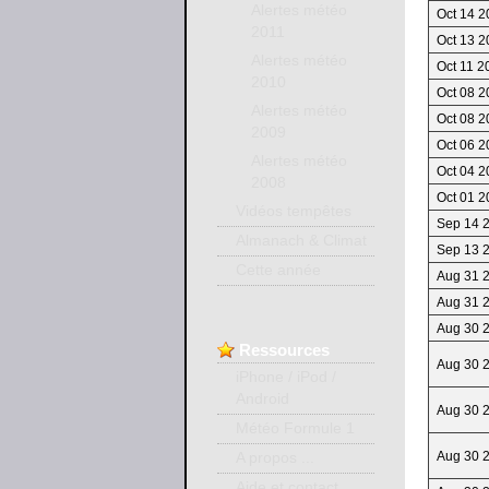
Alertes météo
Oct 14 2
2011
Oct 13 2
Alertes météo
Oct 11 2
2010
Oct 08 2
Alertes météo
Oct 08 2
2009
Oct 06 2
Alertes météo
Oct 04 2
2008
Oct 01 2
Vidéos tempêtes
Sep 14 
Almanach & Climat
Sep 13 
Cette année
Aug 31 
Aug 31 
Aug 30 
Ressources
Aug 30 
iPhone / iPod /
Android
Aug 30 
Météo Formule 1
Aug 30 
A propos ...
Aide et contact