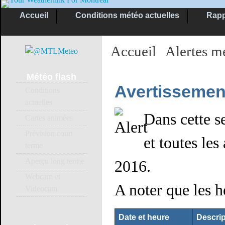
Accueil
Conditions météo actuelles
Rapp
Accueil
Alertes m
Météo
flash
Avertissement
Conditions
actuelles
Dans cette se
Cartes animées
Prévision court
et toutes les
terme
Aperçu long terme
2016.
Webcam et
A noter que les 
Videocam
Date et heure
Descrip