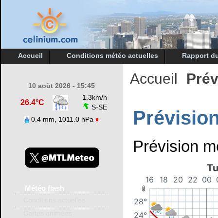
Accueil
Conditions météo actuelles
Rapport du
Accueil
Prév
10 août 2026 - 15:45
1.3km/h
26.4°C
S-SE
Prévisio
0.4 mm, 1011.0 hPa
Prévision mé
Météo
flash
Conditions actuelles
Cartes animées