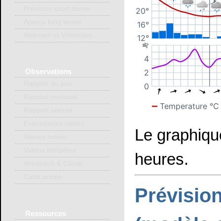
Prévision court terme
Aperçu long terme
Webcam et Videocam
Observations
Rapport du jour
Rapport mensuel
Rapport annuel
Evénements météo
Le graphiqu
Alertes météo
Vidéos tempêtes
heures.
Almanach & Climat
Cette année
Prévision
Ressources