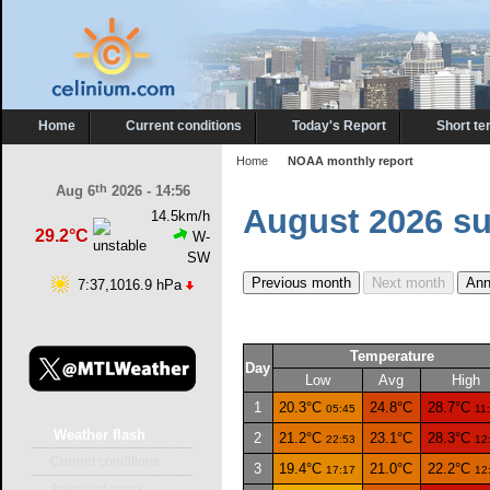
Home
Current conditions
Today's Report
Short te
Home
NOAA monthly report
th
Aug 6
2026 - 14:56
August 2026 s
14.5km/h
29.2°C
W-
SW
7:37,1016.9 hPa
Temperature
Day
Low
Avg
High
1
20.3°C
24.8°C
28.7°C
05:45
11
Weather
flash
2
21.2°C
23.1°C
28.3°C
22:53
12
Current conditions
3
19.4°C
21.0°C
22.2°C
17:17
12
Animated maps