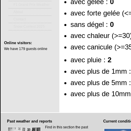
avec gelée :
0
F1 Grand Prix Weather
avec forte gelée (<
About
Contact
sans dégel :
0
Snow Contest 2025
avec chaleur (>=30
Online
visitors:
avec canicule (>=3
We have 179 guests online
avec pluie :
2
avec plus de 1mm 
avec plus de 5mm 
avec plus de 10mm
Past
weather and reports
Current
conditi
Find in this section the past