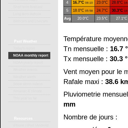
4
16.7°C
23.0°C
28.8°C
06:10
16
Short term forecast
5
18.0°C
24.7°C
30.3°C
05:58
18
Long term outlook
Avg
20.0°C
23.5°C
27.1°C
Webcam and Livecam
Température moyenn
Past
Weather
Tn mensuelle :
16.7 
Today's report
NOAA monthly report
Tx mensuelle :
30.3 
NOAA yearly report
Vent moyen pour le m
Weather events
Weather alerts
Rafale maxi :
38.6 k
Snow storm videos
Almanac & climate
Pluviometrie mensuel
This year so far
mm
Nombre de jours :
Resources
iPhone / iPod / Android