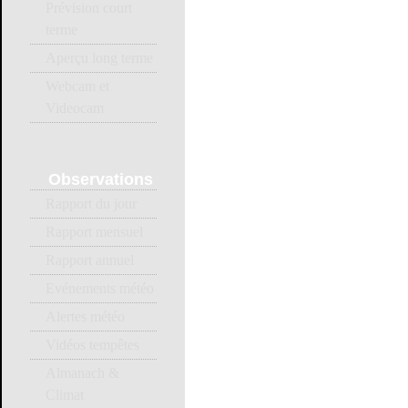
Prévision court
terme
Aperçu long terme
Webcam et
Videocam
Observations
Rapport du jour
Rapport mensuel
Rapport annuel
Evénements météo
Alertes météo
Vidéos tempêtes
Almanach &
Climat