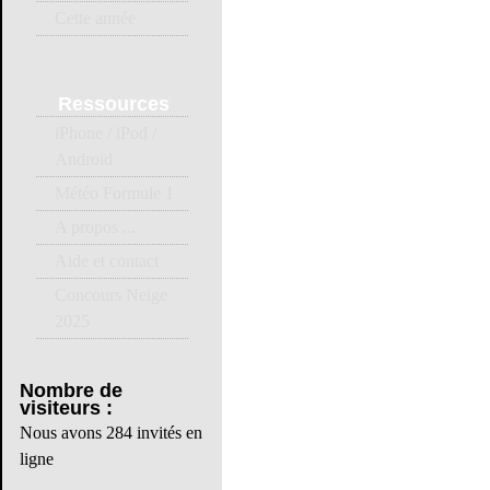
Cette année
Ressources
iPhone / iPod /
Android
Météo Formule 1
A propos ...
Aide et contact
Concours Neige
2025
Nombre
de
visiteurs :
Nous avons 284 invités en
ligne