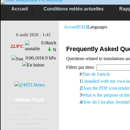
Accueil
Conditions météo actuelles
Rapp
Accueil
FAQ
Languages
6 août 2026 - 1:41
0.0km/h
22.9°C
Frequently Asked Qu
N
0:00,1016.9 hPa
Questions related to translations a
Filtrer par titres
#
Titre de l'article
1
I installed with my own la
2
Does the PDF icon render 
3
What is the purpose of the 
Météo
flash
4
How do I localise Joomla
Conditions
actuelles
Cartes animées