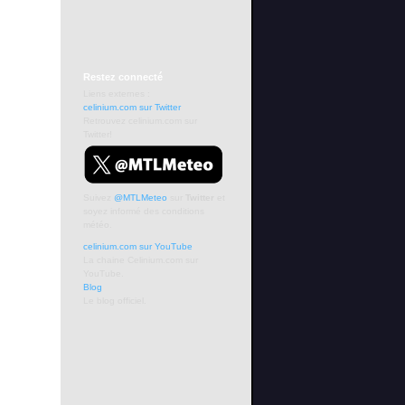
Restez
connecté
Liens externes :
celinium.com sur Twitter
Retrouvez celinium.com sur
Twitter!
Suivez
@MTLMeteo
sur
Twitter
et
soyez informé des conditions
météo.
celinium.com sur YouTube
La chaine Celinium.com sur
YouTube.
Blog
Le blog officiel.