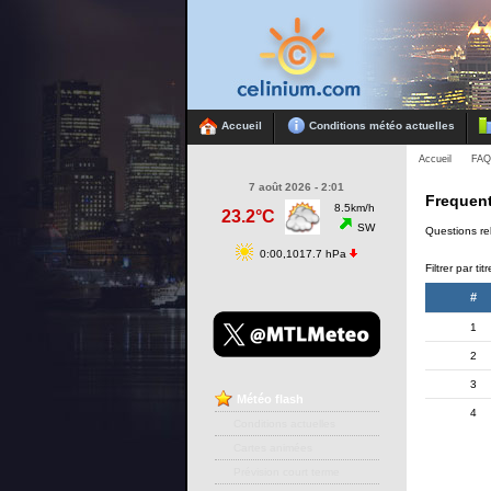
Accueil
Conditions météo actuelles
Accueil
FA
7 août 2026 - 2:01
Frequent
8.5km/h
23.2°C
SW
Questions re
0:00,1017.7 hPa
Filtrer par ti
#
1
2
3
Météo
flash
4
Conditions actuelles
Cartes animées
Prévision court terme