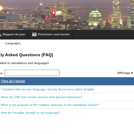
Rapport du jour
Prévision court terme
Q
Languages
ly Asked Questions (FAQ)
lated to translations and languages
Affichage 
tres
Titre de l'article
I installed with my own language, but the Back-end is still in English
Does the PDF icon render pictures and special characters?
What is the purpose of the collation selection in the installation screen?
How do I localise Joomla! to my language?