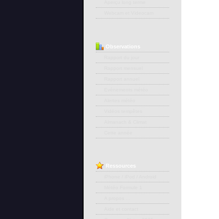
Aperçu long terme
Webcam et Videocam
Observations
Rapport du jour
Rapport mensuel
Rapport annuel
Evénements météo
Alertes météo
Vidéos tempêtes
Almanach & Climat
Cette année
Ressources
iPhone / iPod / Android
Météo Formule 1
A propos ...
Aide et contact