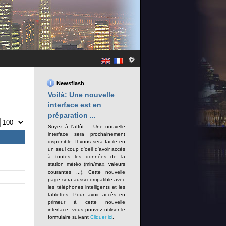
Newsflash
Voilà: Une nouvelle
interface est en
préparation ...
#
Soyez à l'affût ... Une nouvelle
interface sera prochainement
disponible. Il vous sera facile en
un seul coup d'oeil d'avoir accès
à toutes les données de la
station météo (min/max, valeurs
courantes ...). Cette nouvelle
page sera aussi compatible avec
les téléphones intelligents et les
tablettes. Pour avoir accès en
primeur à cette nouvelle
interface, vous pouvez utiliser le
formulaire suivant
Cliquer ici
.